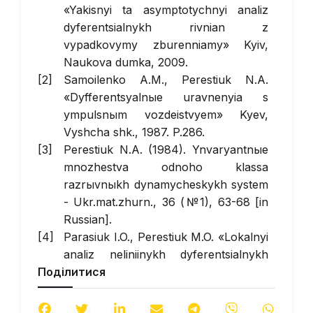
«Yakisnyi ta asymptotychnyi analiz
dyferentsialnykh rivnian z
vypadkovymy zburenniamy» Kyiv,
Naukova dumka, 2009.
Samoilenko A.M., Perestiuk N.A.
«Dyfferentsyalnыe uravnenyia s
ympulsnыm vozdeistvyem» Kyev,
Vyshcha shk., 1987. P.286.
Perestiuk N.A. (1984). Ynvaryantnыe
mnozhestva odnoho klassa
razrыvnыkh dynamycheskykh system
- Ukr.mat.zhurn., 36 (№1), 63-68 [in
Russian].
Parasiuk I.O., Perestiuk M.O. «Lokalnyi
analiz neliniinykh dyferentsialnykh
Поділитися
rivnian» Kamianets-Podilskyi,
Aksioma, 2013.
Bilobrytska O.I., Vyshenska O.V.,