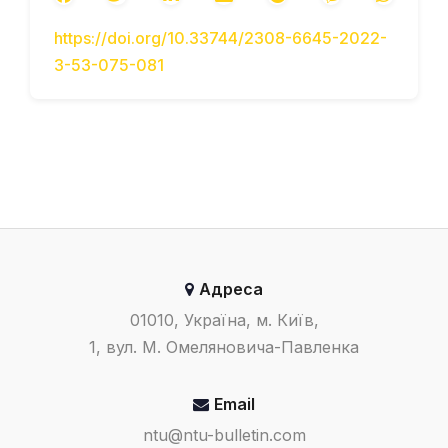
Meysh Yu. A. (2022) Pro invariantnu
https://doi.org/10.33744/2308-6645-2022-
mnozhynu odniyeyi dynamichnoyi
3-53-075-081
systemy - Novitni texnologiyi, № 1(13),
29-36.
Vyshenska O.V. (2022) Pro
isnuvannya invariantnogo tora
odnogo klasu rozryvnyh
dynamichnyh system ß Visnyk
Nacionalnogo transportnogo
universytetu. Seriya «Texnichni
nauky» Naukovyj zhurnal. Vypusk 1
Адреса
(51), 48-54.
01010, Україна, м. Київ,
1, вул. М. Омеляновича-Павленка
Email
ntu@ntu-bulletin.com