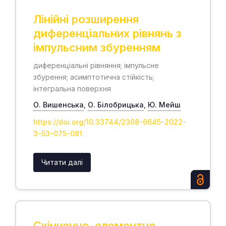
Лінійні розширення
диференціальних рівнянь з
імпульсним збуренням
диференціальні рівняння; імпульсне
збурення; асимптотична стійкість;
інтегральна поверхня
О. Вишенська
,
О. Білобрицька
,
Ю. Мейш
https://doi.org/10.33744/2308-6645-2022-
3-53-075-081
Читати далі
Скінченно-елементне