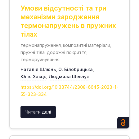
Умови відсутності та три
механізми зародження
термонапружень в пружних
тілах
термонапруження; композитні матеріали;
пружні тіла; дорожні покриття;
терморуйнування
Наталія Шлюнь
,
О. Білобрицька
,
Юлія Заєць
,
Людмила Шевчук
https://doi.org/10.33744/2308-6645-2023-1-
55-323-334
Читати далі