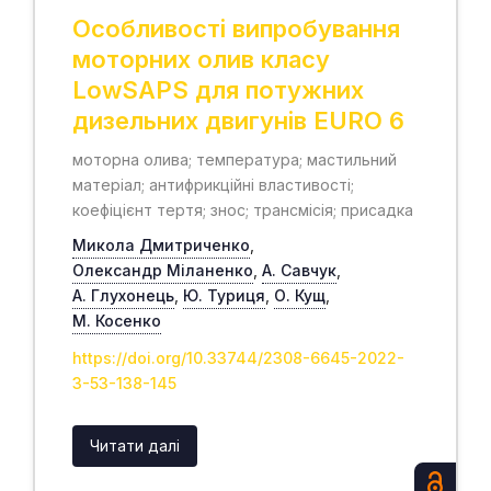
Особливості випробування
моторних олив класу
LowSAPS для потужних
дизельних двигунів EURO 6
моторна олива; температура; мастильний
матеріал; антифрикційні властивості;
коефіцієнт тертя; знос; трансмісія; присадка
Микола Дмитриченко
,
Олександр Міланенко
,
А. Савчук
,
А. Глухонець
,
Ю. Туриця
,
О. Кущ
,
М. Косенко
https://doi.org/10.33744/2308-6645-2022-
3-53-138-145
Читати далі