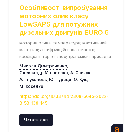
Особливості випробування
моторних олив класу
LowSAPS для потужних
дизельних двигунів EURO 6
моторна олива; температура; мастильний
матеріал; антифрикційні властивості;
коефіцієнт тертя; знос; трансмісія; присадка
Микола Дмитриченко
,
Олександр Міланенко
,
А. Савчук
,
А. Глухонець
,
Ю. Туриця
,
О. Кущ
,
М. Косенко
https://doi.org/10.33744/2308-6645-2022-
3-53-138-145
Читати далі