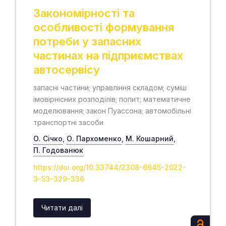
Закономірності та
особливості формування
потреби у запасних
частинах на підприємствах
автосервісу
запасні частини; управління складом; суміш
імовірнісних розподілів; попит; математичне
моделювання; закон Пуассона; автомобільні
транспортні засоби
О. Січко
,
О. Пархоменко
,
М. Кошарний
,
П. Годованюк
https://doi.org/10.33744/2308-6645-2022-
3-53-329-336
Читати далі