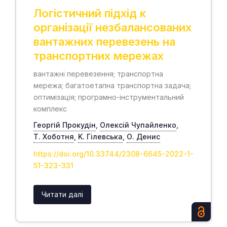
Логістичний підхід к
організації незбалансованих
вантажних перевезень на
транспортних мережах
вантажні перевезення; транспортна
мережа; багатоетапна транспортна задача;
оптимізація; програмно-інструментальний
комплекс
Георгій Прокудін
,
Олексій Чупайленко
,
Т. Хоботня
,
K. Гілевська
,
О. Денис
https://doi.org/10.33744/2308-6645-2022-1-
51-323-331
Читати далі