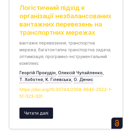
Логістичний підхід к
організації незбалансованих
вантажних перевезень на
транспортних мережах
вантажні перевезення; транспортна
мережа; багатоетапна транспортна задача;
оптимізація; програмно-інструментальний
комплекс
Георгій Прокудін
,
Олексій Чупайленко
,
Т. Хоботня
,
K. Гілевська
,
О. Денис
https://doi.org/10.33744/2308-6645-2022-1-
51-323-331
Читати далі