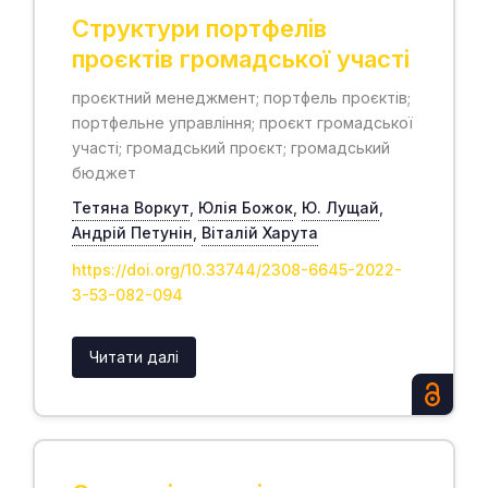
Структури портфелів
проєктів громадської участі
проєктний менеджмент; портфель проєктів;
портфельне управління; проєкт громадської
участі; громадський проєкт; громадський
бюджет
Тетяна Воркут
,
Юлія Божок
,
Ю. Лущай
,
Андрій Петунін
,
Віталій Харута
https://doi.org/10.33744/2308-6645-2022-
3-53-082-094
Читати далі