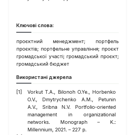
Ключові слова:
проєктний менеджмент; портфель
проєктів; портфельне управління; проєкт
громадської участі; громадський проєкт;
громадський бюджет
Використані джерела
Vorkut T.A., Bilonoh O.Ye., Horbenko
O.V., Dmytrychenko A.M., Petunin
A.V., Sribna N.V. Portfolio-oriented
management in organizational
networks. Monograph – K.:
Millennium, 2021. – 227 p.