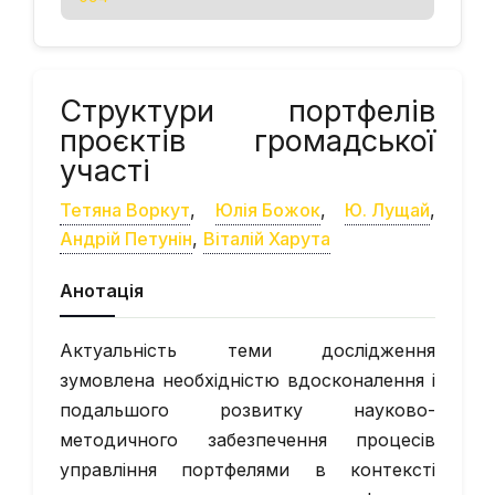
Структури портфелів
проєктів громадської
участі
Тетяна Воркут
,
Юлія Божок
,
Ю. Лущай
,
Андрій Петунін
,
Віталій Харута
Анотація
Актуальність теми дослідження
зумовлена необхідністю вдосконалення і
подальшого розвитку науково-
методичного забезпечення процесів
управління портфелями в контексті