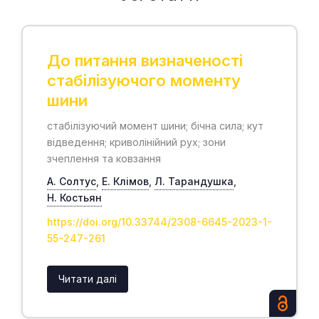
До питання визначеності
стабілізуючого моменту
шини
стабілізуючий момент шини; бічна сила; кут
відведення; криволінійний рух; зони
зчеплення та ковзання
А. Солтус
,
Е. Клімов
,
Л. Тарандушка
,
Н. Костьян
https://doi.org/10.33744/2308-6645-2023-1-
55-247-261
Читати далі