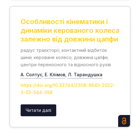
Особливості кінематики і
динаміки керованого колеса
залежно від довжини цапфи
радіус траєкторії; контактний відбиток
шини; кероване колесо; довжина цапфи;
центри переносного та відносного рухів
А. Солтус
,
Е. Клімов
,
Л. Тарандушка
https://doi.org/10.33744/2308-6645-2022-
3-53-344-358
Читати далі