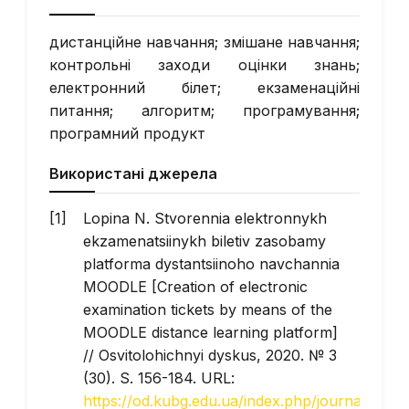
дистанційне навчання; змішане навчання;
контрольні заходи оцінки знань;
електронний білет; екзаменаційні
питання; алгоритм; програмування;
програмний продукт
Використані джерела
Lopina N. Stvorennia elektronnykh
ekzamenatsiinykh biletiv zasobamy
platforma dystantsiinoho navchannia
MOODLE [Creation of electronic
examination tickets by means of the
MOODLE distance learning platform]
// Osvitolohichnyi dyskus, 2020. № 3
(30). S. 156-184. URL:
https://od.kubg.edu.ua/index.php/journal/issue