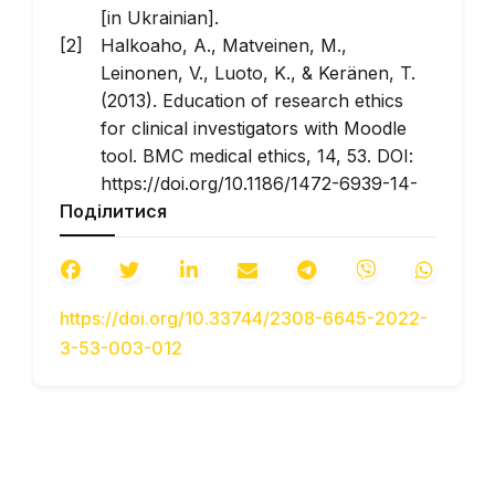
[in Ukrainian].
Halkoaho, A., Matveinen, M.,
Leinonen, V., Luoto, K., & Keränen, T.
(2013). Education of research ethics
for clinical investigators with Moodle
tool. BMC medical ethics, 14, 53. DOI:
https://doi.org/10.1186/1472-6939-14-
Поділитися
53.
Shchodo provedennia pidsumkovoho
otsiniuvannia ta orhanizovanoho
zavershennia 2019 – 2020
https://doi.org/10.33744/2308-6645-2022-
navchalnoho roku [Regarding the
3-53-003-012
final assessment and organized
completion of the 2019-2020
academic year]: Lyst MON Ukrainy vid
16.04.2020 №1/9-213. URL:
https://mon.gov.ua/ua/npa/shodo-
provedennya-pidsumkovogo-