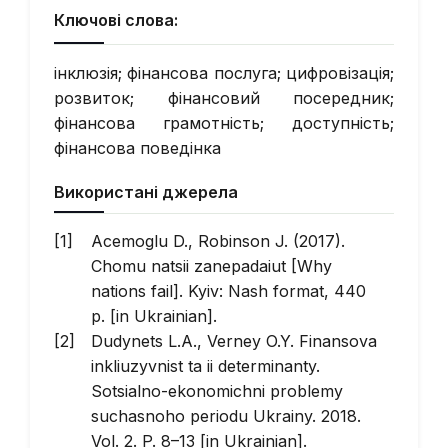
Ключові слова:
інклюзія; фінансова послуга; цифровізація;
розвиток; фінансовий посередник;
фінансова грамотність; доступність;
фінансова поведінка
Використані джерела
Acemoglu D., Robinson J. (2017).
Chomu natsii zanepadaiut [Why
nations fail]. Kyiv: Nash format, 440
p. [in Ukrainian].
Dudynets L.A., Verney O.Y. Finansova
inkliuzyvnist ta ii determinanty.
Sotsialno-ekonomichni problemy
suchasnoho periodu Ukrainy. 2018.
Vol. 2. P. 8–13 [in Ukrainian].