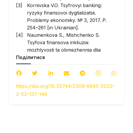
Kornivska V.O. Tsyfrovyi banking:
ryzyky finansovoi dygitalizatsii.
Problemy ekonomiky. № 3, 2017. P.
254–261 [in Ukrainian].
Naumenkova S., Mishchenko S.
Tsyfova finansova inkliuzia:
mozhlyvosti ta obmezhennia dlia
Поділитися
Ukrainy. Naukovyi visnyk Odeskogo
natsionalnogo economichnogo
universytetu. № 1–2 (274–275), 2020.
P. 133–149 [in Ukrainian].
https://doi.org/10.33744/2308-6645-2022-
Natsionalnyi bank Ukrainy (2020).
2-52-137-144
URL:
http://www.bank.gov.ua/
[in
Ukrainian].
Ofitsiinyi sait MVF. URL:
http://www.imf.org/en/News/Articles/2016/09
Financial-Inclusion-Bridging-
Economic-Opportunities-and-