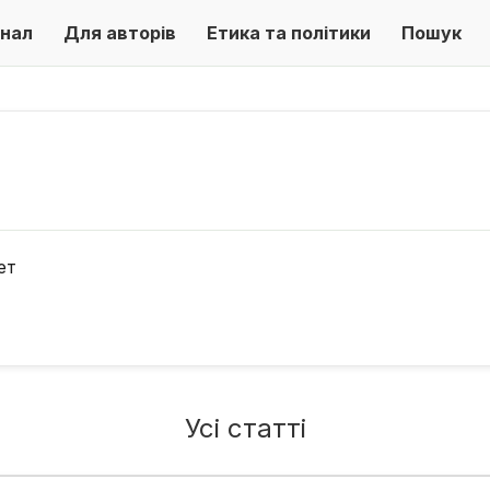
нал
Для авторів
Етика та політики
Пошук
ет
Усі статті