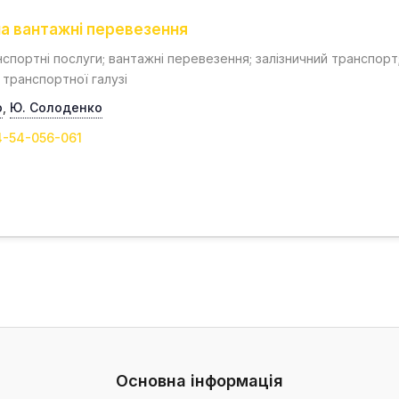
а вантажні перевезення
нспортні послуги; вантажні перевезення; залізничний транспор
 транспортної галузі
о
,
Ю. Cолоденко
4-54-056-061
Основна інформація