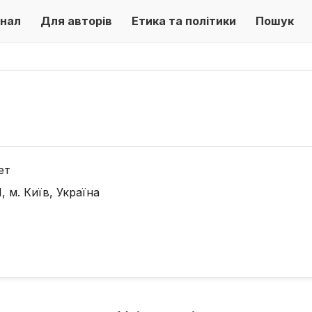
нал
Для авторів
Етика та політики
Пошук
ет
, м. Київ, Україна