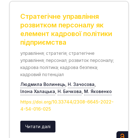
Стратегічне управління
розвитком персоналу як
елемент кадрової політики
підприємства
управління; стратегія; стратегічне
управління; персонал; розвиток персоналу;
кадрова політика; кадрова безпека;
кадровий потенціал
Людмила Волинець
,
Н. Зачосова
,
Ілона Халацька
,
Н. Бичкова
,
М. Яковенко
https://doi.org/10.33744/2308-6645-2022-
4-54-016-025
Читати далі