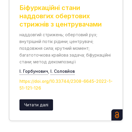
Біфуркаційні стани
наддовгих обертових
стрижнів з центрувачами
наддовгий стрижень; обертовий рух;
внутрішній потік рідини; центрувачі;
поздовжня сила; крутний момент;
багатоточкова крайова задача; біфуркаційні
стани; метод декомпозиції
І. Горбунович
,
І. Cоловйов
https://doi.org/10.33744/2308-6645-2022-1-
51-121-126
Читати далі