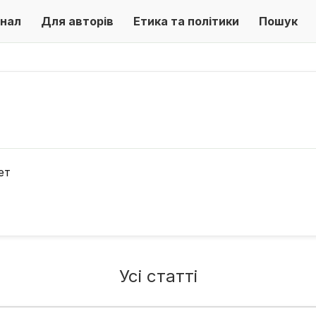
нал
Для авторів
Етика та політики
Пошук
ет
Усі статті