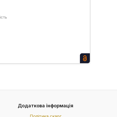
ість
Додаткова інформація
Політика скарг