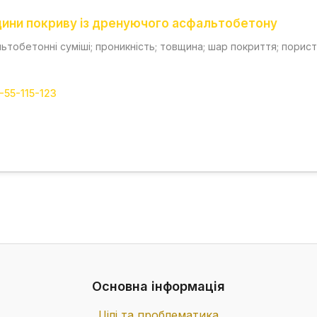
щини покриву із дренуючого асфальтобетону
обетонні суміші; проникність; товщина; шар покриття; порист
-55-115-123
Основна інформація
Цілі та проблематика