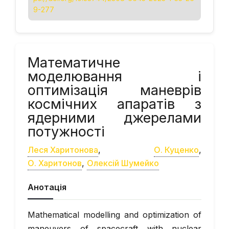
9-277
Математичне
моделювання і
оптимізація маневрів
космічних апаратів з
ядерними джерелами
потужності
Леся Харитонова
,
О. Куценко
,
О. Харитонов
,
Олексій Шумейко
Анотація
Mathematical modelling and optimization of
maneuvers of spacecraft with nuclear