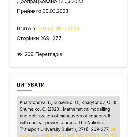
Доопрацьовано 12.03.2023
Прийнято 30.03.2023
Взято з
Том 27, № 1, 2023
Сторінки 269 -277
209 Переглядів
ЦИТУВАТИ
Kharytonova, L., Kutsenko, О., Kharytonov, О., &
Shumeiko, O. (2023). Mathematical modelling
and optimization of maneuvers of spacecraft
with nuclear power sources.
The National
Transport University Bulletin
, 27(1), 269-277.
htt
ps://doi.org/10.33744/2308-6645-2023-1-55-26