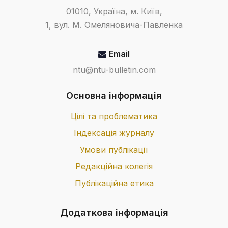
cooperative logistics network
01010, Україна, м. Київ,
URL:
https://www.thecooperativelogisticsnetwo
1, вул. М. Омеляновича-Павленка
for-better-strategic-planning-in-the-
transportation-and-logistics-industry/
Email
[in English].
ntu@ntu-bulletin.com
Snizhko L.L., Buzun T.M.,
Razvodovska V.O. (2021).
Основна інформація
Modeliuvannia yak naukovyi
instrument obgruntuvannia
Цілі та проблематика
upravlinskykh rishen v operatsiinii
Індексація журналу
diialnosti pidpryiemstv transportu.
[Modeling as a scientific tool for
Умови публікації
substantiation of management
Редакційна колегія
decisions in operational activities of
Публікаційна етика
transport enterprises] Visnyk
Natsionalnoho transportnoho
Додаткова інформація
universytetu. Seriia «Ekonomichni
nauky». Naukovo-tekhnichnyi