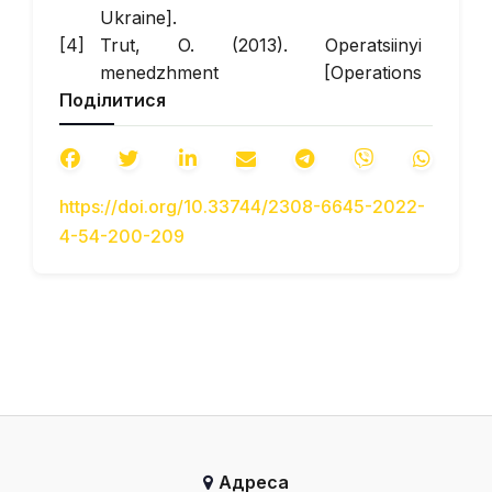
Ukraine].
Trut, O. (2013). Operatsiinyi
menedzhment [Operations
Поділитися
management]. Kyiv: Akademvydav[in
Ukraine].
Heizer J., Render B. (2017). Principles
of operations management. New
https://doi.org/10.33744/2308-6645-2022-
Jersey: Prentice Hall, [in English].
4-54-200-209
Galloway Les P. (1998). Principles of
Operations Management. 2nd Edition.
Cengage Learning Business Press [in
English].
Stevenson, W. (2018). Operations
Management. NY; McGraw-Hill
Education [in English]
Tips for better strategic planning in
the transportation and logistics
Адреса
industry (2021) Blоg: The The