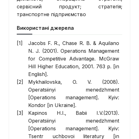
сервісний продукт; стратегія;
транспортне підприємство
Використані джерела
Jacobs F. R., Chase R. B. & Aquilano
N. J. (2001). Operations Management
for Competitive Advantage. McGraw
Hill Higher Education, 2001. 763 р. [in
English].
Mykhailovska, O. V. (2008).
Operatsiinyi menedzhment
[Operations management]. Kyiv:
Kondor [in Ukraine].
Kapinos H.I., Babii I.V.(2013).
Operatsiinyi menedzhment
[Operations management]. Kyiv:
Tsentr uchbovoi literatury [in