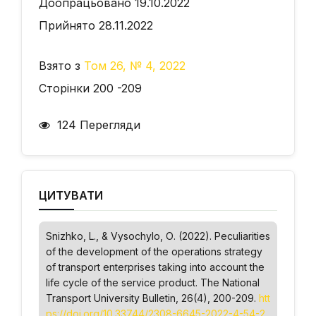
Доопрацьовано 19.10.2022
Прийнято 28.11.2022
Взято з
Том 26, № 4, 2022
Сторінки 200 -209
124 Перегляди
ЦИТУВАТИ
Snizhko, L., & Vysochylo, О. (2022). Peculiarities
of the development of the operations strategy
of transport enterprises taking into account the
life cycle of the service product.
The National
Transport University Bulletin
, 26(4), 200-209.
htt
ps://doi.org/10.33744/2308-6645-2022-4-54-2