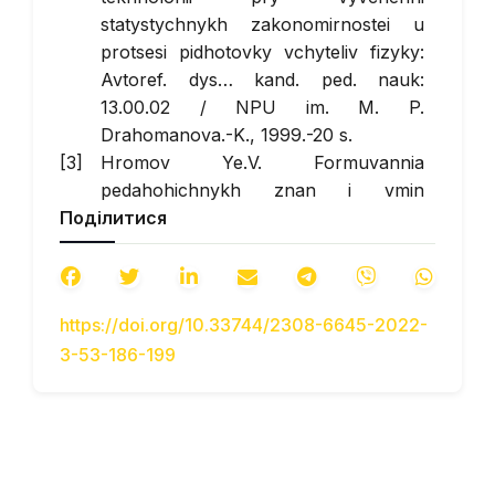
statystychnykh zakonomirnostei u
protsesi pidhotovky vchyteliv fizyky:
Avtoref. dys… kand. ped. nauk:
13.00.02 / NPU im. M. P.
Drahomanova.-K., 1999.-20 s.
Hromov Ye.V. Formuvannia
pedahohichnykh znan i vmin
Поділитися
maibutnikh inzheneriv – pedahohiv.
Dys…kand. ped. nauk: 13.00.02.-
Kharkiv, 2007.-187 s.
Ievdokymov O. V. Novi pedahohichni
https://doi.org/10.33744/2308-6645-2022-
tekhnolohii orhanizatsii navchannia
3-53-186-199
studentiv: Dys...kand. ped. nauk:
13.00.01.-Kh., 1997.-181 s.
Krasiuk Yu.M. Metodyka navchannia
informatyky studentiv ekonomichnykh
spetsialnostei: Dys. … kand. ped. nauk:
13.00.02. – Kyiv, 2004. – 248 s.