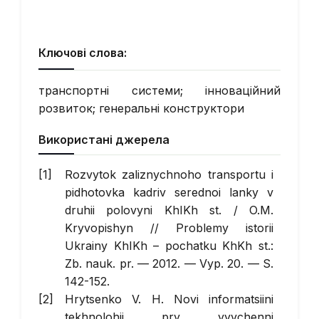
Ключові слова:
транспортні системи; інноваційний
розвиток; генеральні конструктори
Використані джерела
Rozvytok zaliznychnoho transportu i
pidhotovka kadriv serednoi lanky v
druhii polovyni KhIKh st. / O.M.
Kryvopishyn // Problemy istorii
Ukrainy KhIKh – pochatku KhKh st.:
Zb. nauk. pr. — 2012. — Vyp. 20. — S.
142-152.
Hrytsenko V. H. Novi informatsiini
tekhnolohii pry vyvchenni