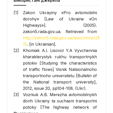
Використані джерела
Zakon Ukrayiny «Pro avtomobilni
dorohy» [Law of Ukraine «On
Highways»]. (2005).
zakon5.rada.gov.ua. Retrieved from
http://zakon5.rada.gov.ua/laws/show/2862-
15
. [in Ukrainian].
Khomiak A.I. Lisovol Y.A Vyvchennia
kharakterystyk rukhu transportnykh
potokiv [Studying the characteristics
of traffic flows] Visnik Natsionalnoho
transportnoho universitetu [Bulletin of
the National transport university],
2012, issue 20, pp104-108. (Ukr).
Vozniuk A.B. Merezha avtomobilnykh
dorih Ukrainy ta suchasni transportni
potoky [The highway network of