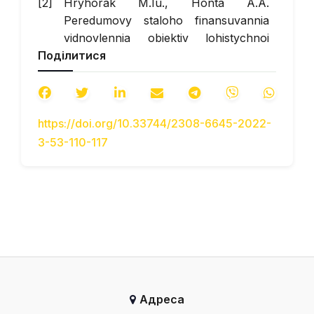
Hryhorak M.Iu., Honta A.A.
Peredumovy staloho finansuvannia
vidnovlennia obiektiv lohistychnoi
Поділитися
infrastruktury u povoiennyi period //
[Prerequisites for sustainable
financing of restoration of logistics
infrastructure objects in the post-war
https://doi.org/10.33744/2308-6645-2022-
period]. Tezy dopovidei XIV
3-53-110-117
Mizhnarodnoi naukovo-praktychnoi
konferentsii Lviv, 28 zhovtnia 2022 r.
Lviv, Vydavnytstvo Lvivskoi
politekhniky. – Abstracts of reports of
the XIV International Scientific and
Practical Conference Lviv, October
28, 2022 Lviv, Publishing House of
Lviv Polytechnic
Ievropeiska Biznes Asotsiatsiia //
Адреса
[European Business Association].