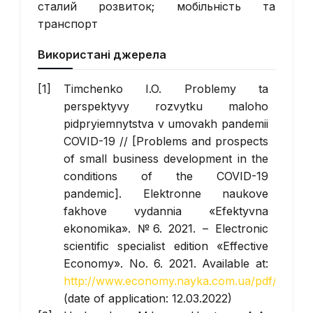
сталий розвиток; мобільність та
транспорт
Використані джерела
Timchenko I.O. Problemy ta
perspektyvy rozvytku maloho
pidpryiemnytstva v umovakh pandemii
COVID-19 // [Problems and prospects
of small business development in the
conditions of the COVID-19
pandemic]. Elektronne naukove
fakhove vydannia «Efektyvna
ekonomika». №6. 2021. – Electronic
scientific specialist edition «Effective
Economy». No. 6. 2021. Available at:
http://www.economy.nayka.com.ua/pdf/6_2021
(date of application: 12.03.2022)