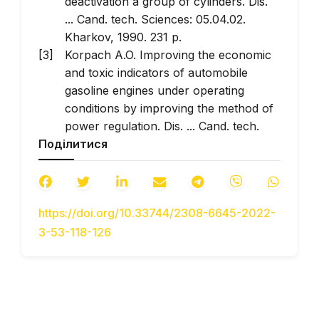
deactivation a group of cylinders. Dis.
... Cand. tech. Sciences: 05.04.02.
Kharkov, 1990. 231 p.
Korpach A.O. Improving the economic
and toxic indicators of automobile
gasoline engines under operating
conditions by improving the method of
power regulation. Dis. ... Cand. tech.
Поділитися
Sciences: 05.04.02. Kharkov, 1989.
270 p.
Kovbasenko S.V. Improving the
performance of multi-cylinder
https://doi.org/10.33744/2308-6645-2022-
gasoline engines with deactivation of
3-53-118-126
the cylinder group: Dis… Cand. tech.
Science: 05.05.03. // S.V. Kovbasenko.
K., 2000. 289 p.
Khudoliy N.N. Improving the fuel
efficiency of multi-cylinder gasoline