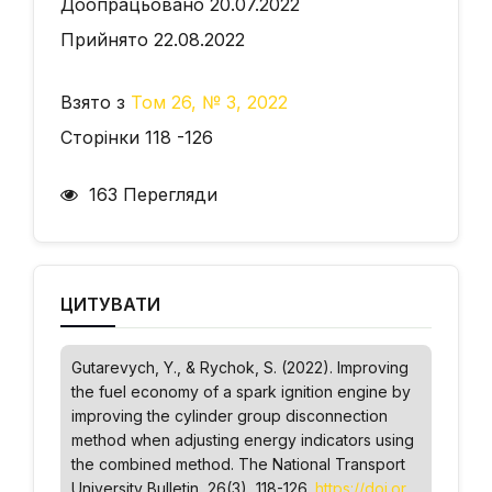
Доопрацьовано 20.07.2022
Прийнято 22.08.2022
Взято з
Том 26, № 3, 2022
Сторінки 118 -126
163 Перегляди
ЦИТУВАТИ
Gutarevych, Y., & Rychok, S. (2022). Improving
the fuel economy of a spark ignition engine by
improving the cylinder group disconnection
method when adjusting energy indicators using
the combined method.
The National Transport
University Bulletin
, 26(3), 118-126.
https://doi.or