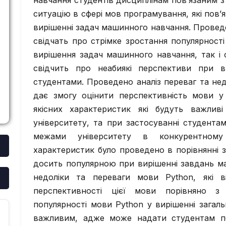
навчання студентів дисциплінам пов’язаним 
ситуацію в сфері мов програмування, які пов
вирішенні задач машинного навчання. Проведе
свідчать про стрімке зростання популярності
вирішення задач машинного навчання, так і
свідчить про неабиякі перспективи при в
студентами. Проведено аналіз переваг та не
дає змогу оцінити перспективність мови у 
якісних характеристик які будуть важлив
університету, та при застосуванні студент
межами університету в конкурентному 
характеристик було проведено в порівнянні 
досить популярною при вирішенні завдань м
недоліки та переваги мови Python, які в
перспективності цієї мови порівняно з
популярності мови Python у вирішенні загал
важливим, адже може надати студентам пе