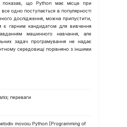
з показав, що Python має місце при
е все одно поступається в популярності
еного дослідження, можна припустити,
м є гарним кандидатом для вивчення
завданням машинного навчання, але
альних задач програмування не надає
нтному середовищі порівняно з іншими
ліз; переваги
metodiv movoiu Python [Programming of