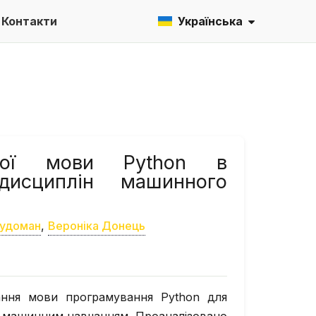
Контакти
Українська
чної мови Python в
дисциплін машинного
Рудоман
,
Вероніка Донець
ання мови програмування Python для