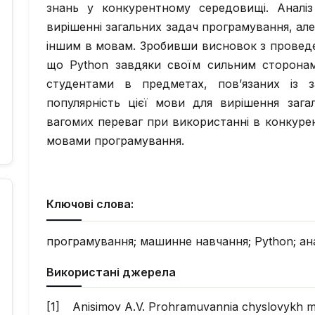
знань у конкурентному середовищі. Аналі
вирішенні загальних задач програмування, ал
іншим в мовам. Зробивши висновок з провед
що Python завдяки своїм сильним сторона
студентами в предметах, пов’язаних із 
популярність цієї мови для вирішення заг
вагомих переваг при використанні в конкуре
мовами програмування.
Ключові слова:
програмування; машинне навчання; Python; ана
Використані джерела
Anisimov A.V. Prohramuvannia chyslovykh 