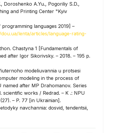
, Doroshenko A.Yu., Pogoriliy S.D.,
shing and Printing Center "Kyiv
f programming languages 2019] –
//dou.ua/lenta/articles/language-rating-
hon. Chastyna 1 [Fundamentals of
d after Igor Sikorivsky. – 2018. – 195 p.
iuternoho modeliuvannia u protsesi
omputer modeling in the process of
NPU named after MP Drahomanov. Series
 scientific works / Redrad. – K .: NPU
7). – P. 77 [in Ukrainian].
metodyky navchannia: dosvid, tendentsii,
kovo-praktychnoi internet-konferentsii
teaching methods: experience, trends,
l Scientific and Practical Internet