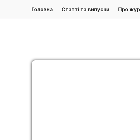
Головна
Статті та випуски
Про жур