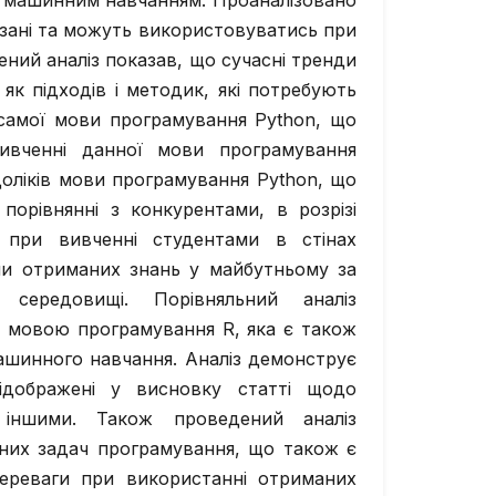
з машинним навчанням. Проаналізовано
’язані та можуть використовуватись при
ний аналіз показав, що сучасні тренди
 як підходів і методик, які потребують
 самої мови програмування Python, що
ивченні данної мови програмування
доліків мови програмування Python, що
порівнянні з конкурентами, в розрізі
і при вивченні студентами в стінах
ами отриманих знань у майбутньому за
середовищі. Порівняльний аналіз
з мовою програмування R, яка є також
ашинного навчання. Аналіз демонструє
ідображені у висновку статті щодо
 іншими. Також проведений аналіз
ьних задач програмування, що також є
реваги при використанні отриманих