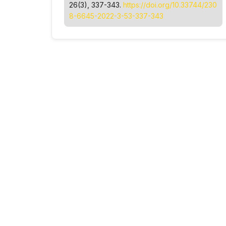
26(3), 337-343.
https://doi.org/10.33744/230
8-6645-2022-3-53-337-343