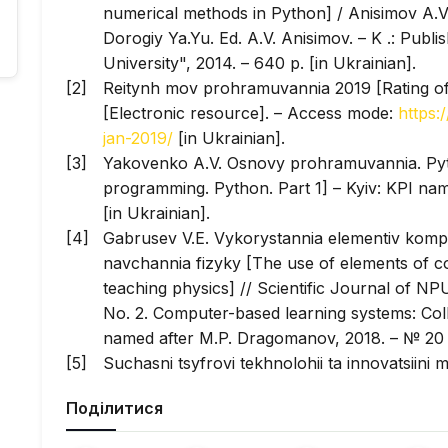
numerical methods in Python] / Anisimov A.V.
Dorogiy Ya.Yu. Ed. A.V. Anisimov. – K .: Publi
University", 2014. – 640 p. [in Ukrainian].
Reitynh mov prohramuvannia 2019 [Rating o
[Electronic resource]. – Access mode:
https:
jan-2019/
[in Ukrainian].
Yakovenko A.V. Osnovy prohramuvannia. Pyt
programming. Python. Part 1] – Kyiv: KPI name
[in Ukrainian].
Gabrusev V.E. Vykorystannia elementiv komp‘
navchannia fizyky [The use of elements of c
teaching physics] // Scientific Journal of 
No. 2. Computer-based learning systems: Coll.
named after M.P. Dragomanov, 2018. – № 20 (2
Suchasni tsyfrovi tekhnolohii ta innovatsiini 
perspektyvy. Materialy VII Mizhnarodnoi nau
Поділитися
[Modern digital technologies and innovative 
prospects. Proceedings of the VII Internationa