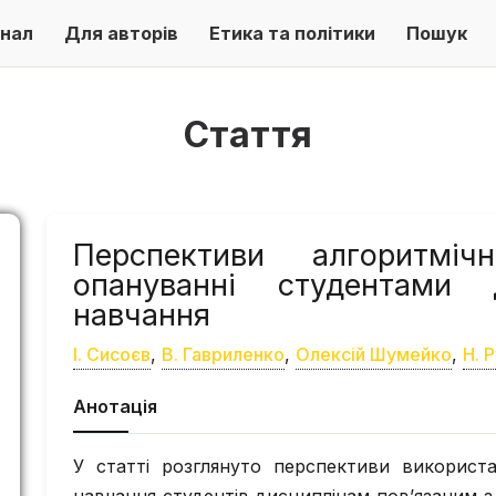
нал
Для авторів
Етика та політики
Пошук
Стаття
Перспективи алгоритмі
опануванні студентами 
навчання
І. Сисоєв
,
В. Гавриленко
,
Олексій Шумейко
,
Н. 
Анотація
У статті розглянуто перспективи використ