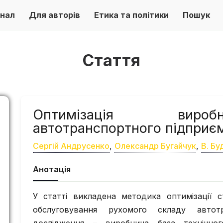
нал
Для авторів
Етика та політики
Пошук
Стаття
Оптимізація вироб
автотранспортного підприє
Сергій Андрусенко
,
Олександр Бугайчук
,
В. Бу
Анотація
У статті викладена методика оптимізації с
обслуговування рухомого складу автотр