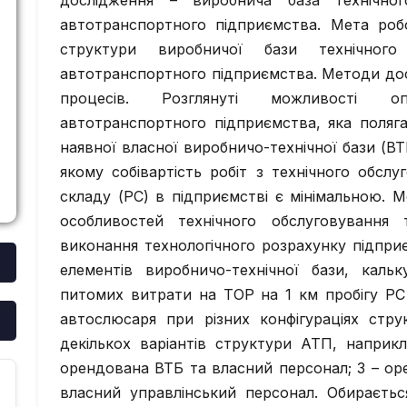
дослідження – виробнича база технічно
автотранспортного підприємства. Мета роб
структури виробничої бази технічного
автотранспортного підприємства. Методи до
процесів. Розглянуті можливості оп
автотранспортного підприємства, яка поляга
наявної власної виробничо-технічної бази (В
якому собівартість робіт з технічного обсл
складу (PC) в підприємстві є мінімальною. М
особливостей технічного обслуговуванн
виконання технологічного розрахунку підпри
елементів виробничо-технічної бази, кальк
питомих витрати на ТОР на 1 км пробігу РС
автослюсаря при різних конфігураціях стр
декількох варіантів структури АТП, наприк
орендована ВТБ та власний персонал; 3 – ор
власний управлінський персонал. Обираєтьс