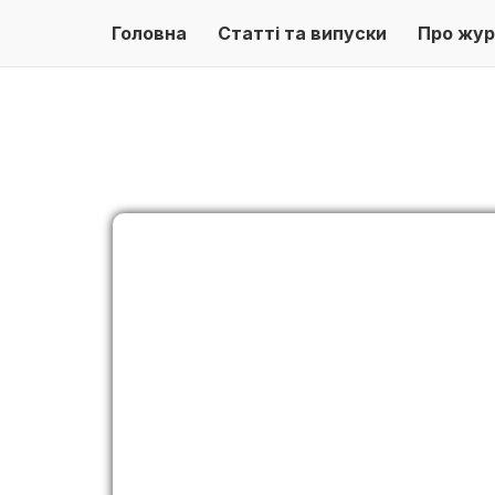
Головна
Статті та випуски
Про жур