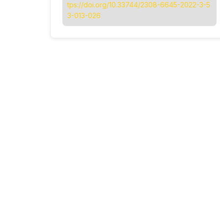
tps://doi.org/10.33744/2308-6645-2022-3-5
3-013-026