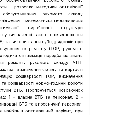
го обслуговування рухомого складу
оти – розробка методики оптимізації
 обслуговування рухомого складу
слідження – математичне моделювання
тимізації виробничої структури
є у визначенні такого співвідношення
ТБ) та використання субпідрядників при
уговування та ремонту (ТОР) рухомого
етодика оптимізації передбачає аналіз
я та ремонту рухомого складу АТП,
ємства, визначення складу та вартості
уляцію собівартості ТОР, визначення
 та собівартості нормо-години роботи
уктури ВТБ. Пропонується розрахунок
лад: 1 – власна ВТБ та персонал; 2 –
ендовані ВТБ та виробничий персонал,
я найбільш оптимальний варіант, при