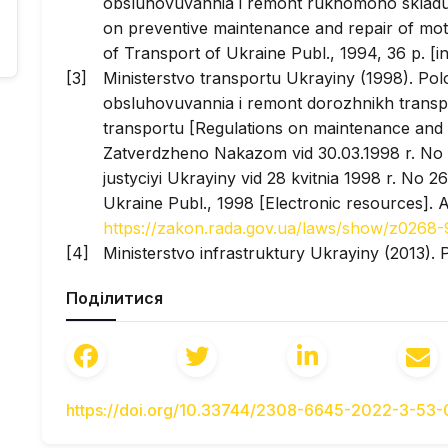
obsluhovuvannia i remont rukhomoho skladu
on preventive maintenance and repair of motor
of Transport of Ukraine Publ., 1994, 36 p. [in
Ministerstvo transportu Ukrayiny (1998). Po
obsluhovuvannia i remont dorozhnikh trans
transportu [Regulations on maintenance and r
Zatverdzheno Nakazom vid 30.03.1998 r. No 1
justyciyi Ukrayiny vid 28 kvitnia 1998 r. No 2
Ukraine Publ., 1998 [Electronic resources]. Av
https://zakon.rada.gov.ua/laws/show/z0268
Ministerstvo infrastruktury Ukrayiny (2013). P
transportnykh zasobiv [Rules of wheeled ve
Поділитися
vid 26.07.2013 r. No 550, zareiestrovano v Min
2013 r. No 1453/23985. Kyiv, Ministry of Іnfr
[Electronic resources]. Available at:
https://
13#Text
[in Ukrainian].
Kanarchuk, V.Ye., Kurnikov, I.P. (1997). Vyr
https://doi.org/10.33744/2308-6645-2022-3-53
systems for transport]: pidruchnyk [textbook