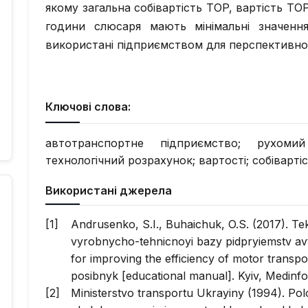
якому загальна собівартість TOP, вартість ТОР
години слюсаря мають мінімальні значенн
використані підприємством для перспективног
Ключові слова:
автотранспортне підприємство; рухомий
технологічний розрахунок; вартості; собіварті
Використані джерела
Andrusenko, S.I., Buhaichuk, O.S. (2017). Te
vyrobnycho-tehnicnoyi bazy pidpryiemstv av
for improving the efficiency of motor transpo
posibnyk [educational manual]. Kyiv, Medinfor
Ministerstvo transportu Ukrayiny (1994). Po