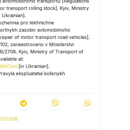
 avtomobilnoho transportu [Regulations
 transport rolling stock]. Kyiv, Ministry
 Ukrainian].
lozhennia pro tekhnichne
portnykh zasobiv avtomobilnoho
epair of motor transport road vehicles].
02, zareiestrovano v Ministerstvi
68/2708. Kyiv, Ministry of Transport of
ailable at:
-98#Text
[in Ukrainian].
ravyla ekspluatatsii kolisnykh
hicles operation]. Zatverdzheno Nakazom
isterstvi justyciyi Ukrayiny vid 22 serpnia
astructure of Ukraine Publ., 2013
zakon.rada.gov.ua/laws/show/z1453-
obnychi systemy na transporti [Production
-013-026
]. Kyiv, Vyshcha shkola Publ., 1997. 359