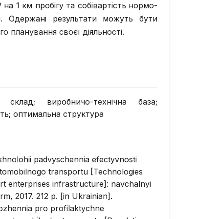
 на 1 км пробігу та собівартість нормо-
я. Одержані результати можуть бути
о планування своєї діяльності.
 склад; виробничо-технічна база;
сть; оптимальна структура
khnolohii padvyschennia efectyvnosti
tomobilnogo transportu [Technologies
rt enterprises infrastructure]: navchalnyi
m, 2017. 212 p. [in Ukrainian].
lozhennia pro profilaktychne