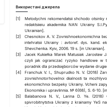
Використані джерела
Metodychni rekomendatsii shchodo otsinky 
redaktsiieiu akademika NAN Ukrainy S.I.P
Ukrainian].
Chesnokov A. V. Zovnishnoekonomichna be
intehratsii Ukrainy : avtoref. dys. kand. e
Shevchenka. Kyiv, 2006. 19 s. [in Ukrainian].
Jacek Kukiełka Marek Matusiak Jarosław J
czyli jak ograniczać ryzyko handlowe w 
poradnik dla przedsiębiorców wydanie drugie
Franchuk V. I., Shuprudko N. V. (2018) Zaru
zovnishnotorhovelnoi diialnosti ta mozhlyvo
ekonomichnoi bezpeky Ukrainy. Vcheni zapys
Ekonomika i upravlinnia. № 6(68), S. 6-10. [in
Balabanova N. V., Larina D. Ye. (2018) 
spivrobitnytstva Ukrainy z krainamy YeS n