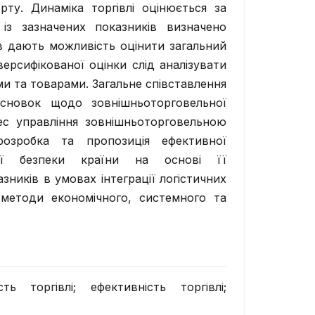
ту. Динаміка торгівлі оцінюється за
з зазначених показників визначено
ів дають можливість оцінити загальний
ерсифікованої оцінки слід аналізувати
ми та товарами. Загальне співставлення
сновок щодо зовнішньоторговельної
ес управління зовнішньоторговельною
озробка та пропозиція ефективної
ьної безпеки країни на основі її
ників в умовах інтеграції логістичних
методи економічного, системного та
ть торгівлі; ефективність торгівлі;