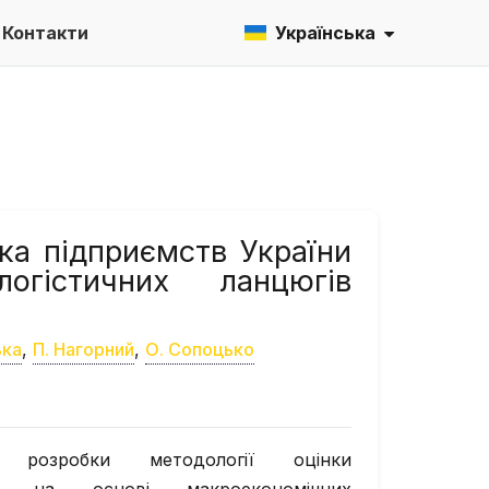
Контакти
Українська
ка підприємств України
огістичних ланцюгів
ька
,
П. Нагорний
,
О. Сопоцько
 розробки методології оцінки