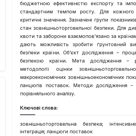
бюджетною ефективністю експорту та імпор
стандартним темпом росту. Для кожного і
критичні значення. Зазначені групи показник
стан зовнішньоторговельної безпеки. Для див
квоти та заборони взаємопов'язано за країна
дають можливість зробити ґрунтовний ви
безпеки країни. Об’єкт дослідження – проц
безпекою країни. Мета дослідження – р
методології оцінки зовнішньоторговел
макроекономічних зовнішньоекономічних показ
ланцюгів поставок. Методи дослідження – 
порівняльного аналізу.
Ключові слова:
зовнішньоторговельна безпека; інтенсивніс
інтеграція; ланцюги поставок