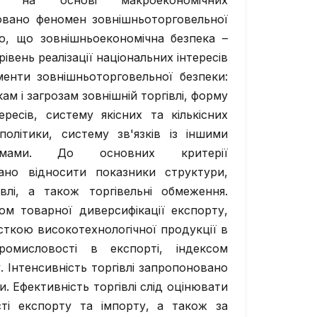
ни на основі макроекономічних
зовано феномен зовнішньоторговельної
о, що зовнішньоекономічна безпека –
вень реалізації національних інтересів
ементи зовнішньоторговельної безпеки:
ам і загрозам зовнішній торгівлі, форму
ересів, систему якісних та кількісних
політики, систему зв'язків із іншими
темами. До основних критерії
ано відносити показники структури,
івлі, а також торгівельні обмеження.
сом товарної диверсифікації експорту,
асткою високотехнологічної продукції в
ромисловості в експорті, індексом
. Інтенсивність торгівлі запропоновано
. Ефективність торгівлі слід оцінювати
ті експорту та імпорту, а також за