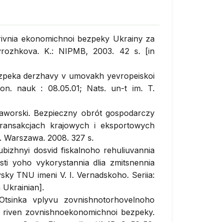
rivnia ekonomichnoi bezpeky Ukrainy za
yrozhkova. K.: NIPMB, 2003. 42 s. [in
zpeka derzhavy v umovakh yevropeiskoi
kon. nauk : 08.05.01; Nats. un-t im. T.
aworski. Bezpieczny obrót gospodarczy
transakcjach krajowych i eksportowych
. Warszawa. 2008. 327 s.
bizhnyi dosvid fiskalnoho rehuliuvannia
sti yoho vykorystannia dlia zmitsnennia
ky TNU imeni V. I. Vernadskoho. Seriia:
 Ukrainian].
Otsinka vplyvu zovnishnotorhovelnoho
a riven zovnishnoekonomichnoi bezpeky.