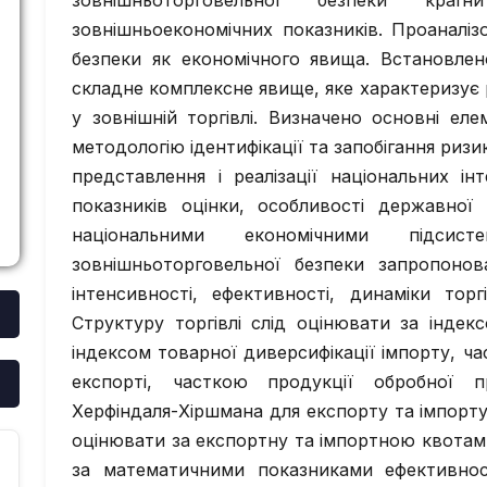
зовнішньоторговельної безпеки краї
зовнішньоекономічних показників. Проаналі
безпеки як економічного явища. Встановлен
складне комплексне явище, яке характеризує рі
у зовнішній торгівлі. Визначено основні ел
методологію ідентифікації та запобігання ризик
представлення і реалізації національних інт
показників оцінки, особливості державної 
національними економічними підсис
зовнішньоторговельної безпеки запропонов
інтенсивності, ефективності, динаміки торг
Структуру торгівлі слід оцінювати за індек
індексом товарної диверсифікації імпорту, ч
експорті, часткою продукції обробної п
Херфіндаля-Хіршмана для експорту та імпорту
оцінювати за експортну та імпортною квотами
за математичними показниками ефективнос