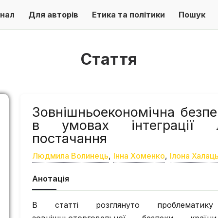
нал
Для авторів
Етика та політики
Пошук
Стаття
Зовнішньоекономічна безпе
в умовах інтеграції л
постачання
Людмила Волинець
,
Інна Хоменко
,
Ілона Халац
Анотація
В статті розглянуто проблематику