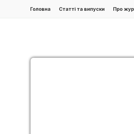
Головна
Статті та випуски
Про жур