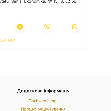
etu. Seriia: Ekonomika. № 15. S. 52-59.
 otsinky zovnishnoekonomichnoi bezpeky
rainian].
Formuliuvannia zahroz ta otsiniuvannia
ny. Biznesinform. №12. 2018. S. 71-77.
-057-064
 otsinky zovnishnoekonomichnoi bezpeky
ku. Naukovyi visnyk Uzhhorodskoho
 Ukrainian].
pidkhody do otsinky rivnia ekonomichnoi
. S. 44-58. [in Ukrainian].
) Adaptyvnyi pidkhid do vyznachennia
zpeky Ukrainy. Ekonomika Ukrainy. № 5.
Додаткова інформація
., Bozhok Yu.O., Penkivska K.S. (2021)
 lohistychnii diialnosti pidpryiemstv.
Політика скарг
hni nauky». Vypusk 2 (49), C.22-31. [in
Процес рецензування