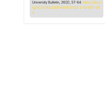
University Bulletin
, 26(2), 57-64.
https://doi.o
rg/10.33744/2308-6645-2022-2-52-057-06
4