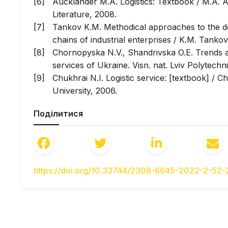
Aucklander M.A. Logistics: Textbook / M.A. A
Literature, 2008.
Tankov K.M. Methodical approaches to the defi
chains of industrial enterprises / K.M. Tankov
Chornopyska N.V., Shandrivska O.E. Trends an
services of Ukraine. Visn. nat. Lviv Polytechni
Chukhrai N.I. Logistic service: [textbook] / Ch
University, 2006.
Shandarivska O.E., Shevtsiv L. Yu. Comprehens
Поділитися
market in Ukraine. Current problems of the
https://doi.org/10.33744/2308-6645-2022-2-52