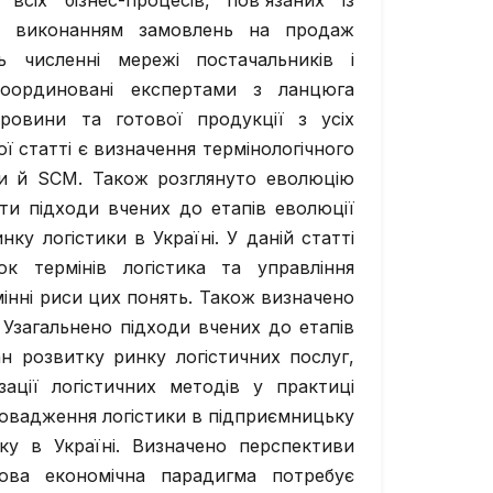
сіх бізнес-процесів, пов'язаних із
та виконанням замовлень на продаж
ь численні мережі постачальників і
 координовані експертами з ланцюга
ировини та готової продукції з усіх
ї статті є визначення термінологічного
ики й SCM. Також розглянуто еволюцію
ти підходи вчених до етапів еволюції
ку логістики в Україні. У даній статті
ок термінів логістика та управління
мінні риси цих понять. Також визначено
Узагальнено підходи вчених до етапів
н розвитку ринку логістичних послуг,
ації логістичних методів у практиці
ровадження логістики в підприємницьку
тку в Україні. Визначено перспективи
нова економічна парадигма потребує