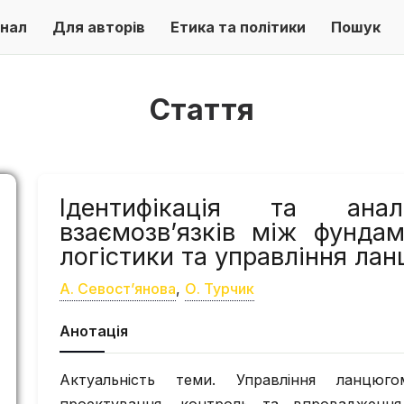
нал
Для авторів
Етика та політики
Пошук
Стаття
Ідентифікація та ана
взаємозв’язків між фунда
логістики та управління ла
А. Севост’янова
,
О. Турчик
Анотація
Актуальність теми. Управління ланцюг