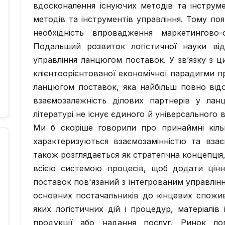
вдосконалення існуючих методів та інструм
методів та інструментів управління. Тому по
необхідність впровадження маркетингово-о
Подальший розвиток логістичної науки від
управління ланцюгом поставок. У зв’язку з
клієнтоорієнтованої економічної парадигми п
ланцюгом поставок, яка найбільш повно відо
взаємозалежність ділових партнерів у лан
літературі не існує єдиного й універсального
Ми б скоріше говорили про принаймні кільк
характеризуються взаємозамінністю та вза
також розглядається як стратегічна концепція
всією системою процесів, щоб додати цінн
поставок пов'язаний з інтегрованим управління
основних постачальників до кінцевих спожив
яких логістичних дій і процедур, матеріалів
продукції або надання послуг. Ринок ло