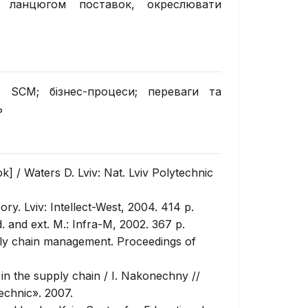
 ланцюгом поставок, окреслювати
; SCM; бізнес-процеси; переваги та
ь
] / Waters D. Lviv: Nat. Lviv Polytechnic
ry. Lviv: Intellect-West, 2004. 414 p.
d. and ext. M.: Infra-M, 2002. 367 p.
ly chain management. Proceedings of
 the supply chain / I. Nakonechny //
technic». 2007.