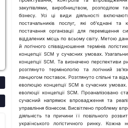
проектування, контроль та впровадження в
закупівлями, виробництвом, розподілом 
бізнесу. Усі ці види діяльності включают
постачальників послуг, які об’єднані та
постачання організації для переміщення с
віддалених місць по всьому світу. Метою дано
й логічного співвідношення термінів логіст
концепції SCM у сучасних умовах. Узагальни
концепції SCM. Та визначено перспективи рин
розглянуто термінологію та логічний зв’яз
ланцюгом поставок. Розглянуто спільні та від
еволюцію концепції SCM в сучасних умовах. 
еволюції концепції SCM. Проаналізовано ста
сучасний напрямок впровадження та реаліз
управління бізнесом. Висвітлено проблему вп
діяльність та причини її повільного розви
українського логістичного ринку. Кожна 