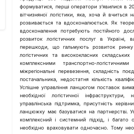
формуватися, перші оператори з’явилися в 20
вітчизняної логістики, яка, хоча й вчиться 
розвивається та вдосконалюється. Як теорет
вдосконалення потребують постійного дос
розвиток логістичних послуг в Україні, 
перешкоди, що гальмують розвиток ринку є
логістичних та висококласних складських 
комплексними транспортно-логістични
міжрегіональні перевезення, складність поє
постачальника, недостатня кількість кваліфі
Успішне управління ланцюгом поставок вима
необхідної логістичної інфраструктури, н
управлінська підтримка, присутність керівн
ланцюжку має базуватися на партнерстві. 
комплексний і системний підхід, і багато 
необхідно враховувати одночасно. Тому нео