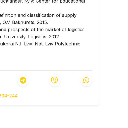
ucklander. Kyiv: Center for Educational
nition and classification of supply
, O.V. Bakhurets. 2015.
d prospects of the market of logistics
c University. Logistics. 2012.
ukhrai N.I. Lviv: Nat. Lviv Polytechnic
ive analysis of the logistics services
 economy. 2016.
-234-244