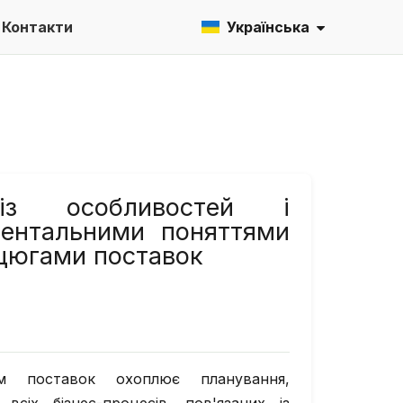
Контакти
Українська
ліз особливостей і
ментальними поняттями
нцюгами поставок
ом поставок охоплює планування,