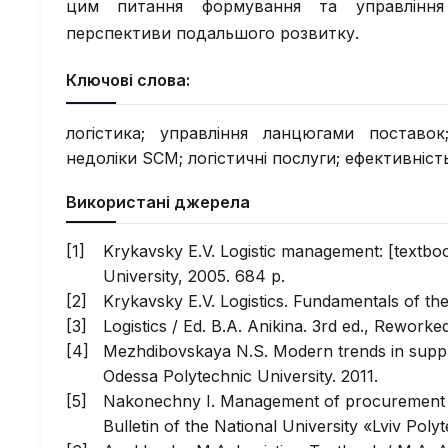
цим питання формування та управління
перспективи подальшого розвитку.
Ключові слова:
логістика; управління ланцюгами поставок
недоліки SCM; логістичні послуги; ефективніст
Використані джерела
Krykavsky E.V. Logistic management: [textbook
University, 2005. 684 p.
Krykavsky E.V. Logistics. Fundamentals of theo
Logistics / Ed. B.A. Anikina. 3rd ed., Reworke
Mezhdibovskaya N.S. Modern trends in supp
Odessa Polytechnic University. 2011.
Nakonechny I. Management of procurement in
Bulletin of the National University «Lviv Poly