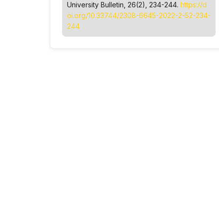
University Bulletin
, 26(2), 234-244.
https://d
oi.org/10.33744/2308-6645-2022-2-52-234-
244