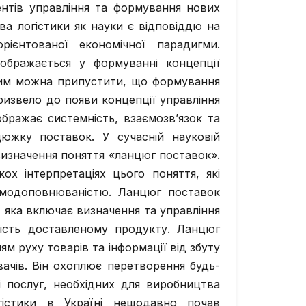
ентів управління та формування нових
ява логістики як науки є відповіддю на
рієнтованої економічної парадигми.
ображається у формуванні концепції
 цим можна припустити, що формування
ризвело до появи концепції управління
бражає системність, взаємозв’язок та
цюжку поставок. У сучасній науковій
 визначення поняття «ланцюг поставок».
ох інтерпретаціях цього поняття, які
ємодоповнюваністю. Ланцюг поставок
, яка включає визначення та управління
ість доставленому продукту. Ланцюг
м руху товарів та інформації від збуту
ачів. Він охоплює перетворення будь-
 і послуг, необхідних для виробництва
гістики в Україні нещодавно почав