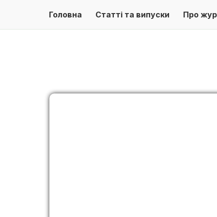
Головна
Статті та випуски
Про жур