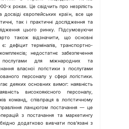
00-х роках. Це свідчить про незрілість
на досвіді європейських країн, все ще
ичні, так і практичні дослідження та
лідження цього ринку. Підсумовуючи
варто також відзначити, що основні
: дефіцит терміналів, транспортно-
комплексів; недостатнє забезпечення
ми послугами для міжнародних та
днання власної логістики з послугами
кованого персоналу у сфері логістики.
гає деяких основних вимог: наявність
аявність високоякісного персоналу,
иків команд, співпраця в логістичному
Управління ланцюгом постачання — це
операцій з постачання та маркетингу
бхідно додатково вивчати пов’язані з