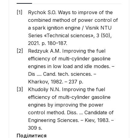
Rychok S.O. Ways to improve of the
combined method of power control of
a spark ignition engine /
Visnik NTU
Series «Technical sciences»
, 3 (50),
2021. p. 180–187.
Redzyuk A.M. Improving the fuel
efficiency of multi-cylinder gasoline
engines in low load and idle modes. –
Dis .... Cand. tech. sciences. –
Kharkov, 1982. – 237 p.
Khudoliy N.N. Improving the fuel
efficiency of multi-cylinder gasoline
engines by improving the power
control method. Diss. ... Candidate of
Engineering Sciences. – Kiev, 1983. –
309 s.
Поділитися
Dyadchenko V.L. Improving the fuel