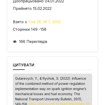
Доопрацьовано 04.01.2022
Прийнято 15.02.2022
Взято з
Том 26, № 1, 2022
Сторінки 149 -158
166 Переглядів
ЦИТУВАТИ
Gutarevych, Y., & Rychok, S. (2022). Influence
of the combined method of power regulation
implementation way on spark ignition engine’s
mechanical losses and fuel economy.
The
National Transport University Bulletin
, 26(1),
149-158.
https://doi.org/10.33744/2308-6645-20