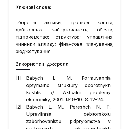
Ключові слова:
оборотні активи; грошові кошти;
дебіторська заборгованість; обсяги;
підприємство; структура; управління;
чинники впливу; фінансове планування;
бюджетування
Використані джерела
Babych L. M. Formuvannia
optymalnoi struktury oborotnykh
koshtiv //
Aktualni problemy
ekonomiky
, 2001. № 9–10. S. 12–24.
Babych L. M., Pereshch N. P.
Upravlinnia debitorskoiu
zaborhovanistiu pidpryiemstva v
suchasnykh ekonomichnykh