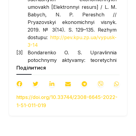
umovakh [Elektronnyi resurs] / L. M.
Babych, N. P. Pereshch //
Pryazovskyi ekonomichnyi visnyk
.
2019. № 3(14). S. 129–135. Rezhym
dostupu:
http://pev.kpu.zp.ua/vypusk-
3-14
Bondarenko O. S. Upravlinnia
potochnymy aktyvamy: teoretychni
Поділитися
osnovy ta praktychne zastosuvannia
//
Visnyk Khmelnytskoho
natsionalnoho universytetu
. 2005. №
3. S. 51–56.
https://doi.org/10.33744/2308-6645-2022-
Digital – tekhnolohii oblikovykh i
1-51-011-019
finansovo-analitychnykh protsesiv na
transportnykh pidpryiemstvakh.
Navch.-metod. posibnyk / Za red.
prof. Bazyliuk A. V., dots. Hoshovskoi