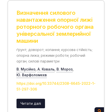
Визначення силового
навантаження опорної лижі
роторного робочого органа
універсальної землерийної
машини
ґрунт; доворот; копання; курсова стійкість;
опорна лижа; режими роботи; робочий
орган; силові параметри
В. Мусійко
,
А. Коваль
,
В. Мороз
,
Ю. Варфоломєєв
https://doi.org/10.33744/2308-6645-2022-1-
51-297-306
Читати далі