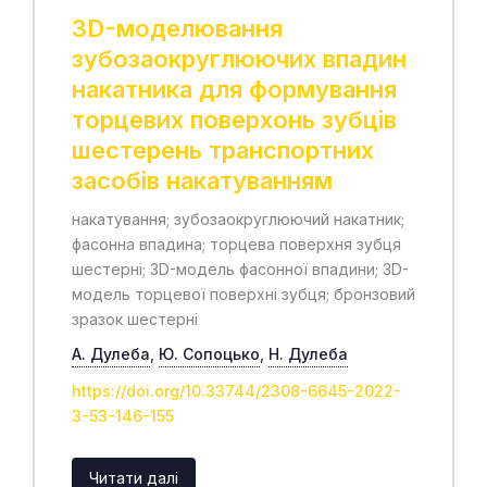
3D-моделювання
зубозаокруглюючих впадин
накатника для формування
торцевих поверхонь зубців
шестерень транспортних
засобів накатуванням
накатування; зубозаокруглюючий накатник;
фасонна впадина; торцева поверхня зубця
шестерні; 3D-модель фасонної впадини; 3D-
модель торцевої поверхні зубця; бронзовий
зразок шестерні
А. Дулеба
,
Ю. Сопоцько
,
Н. Дулеба
https://doi.org/10.33744/2308-6645-2022-
3-53-146-155
Читати далі