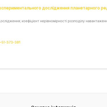
 експериментального дослідження планетарного р
слідження; коефіцієнт нерівномірності розподілу навантаженн
1-51-373-381