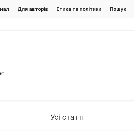
нал
Для авторів
Етика та політики
Пошук
ет
Усі статті