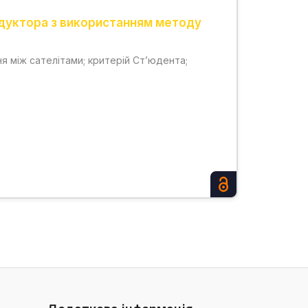
едуктора з використанням методу
я між сателітами; критерій Ст’юдента;