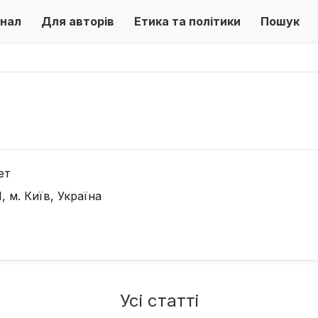
нал
Для авторів
Етика та політики
Пошук
ет
, м. Київ, Україна
Усі статті