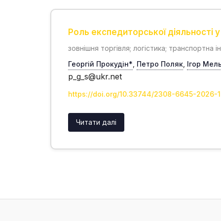
Роль експедиторської діяльності у
зовнішня торгівля; логістика; транспортна 
Георгій Прокудін*
,
Петро Поляк
,
Ігор Мел
p_g_s@ukr.net
https://doi.org/10.33744/2308-6645-2026-1
Читати далі