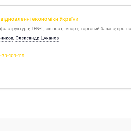
 відновленні економіки України
інфраструктура; TEN-T; експорт; імпорт; торговий баланс; прогн
ьников
,
Олександр Цуканов
-30-109-119