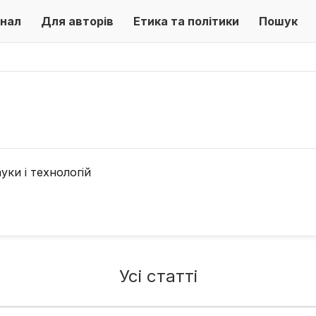
нал
Для авторів
Етика та політики
Пошук
ки і технологій
Усі статті