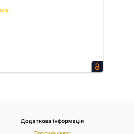
орів
Додаткова інформація
Політика скарг