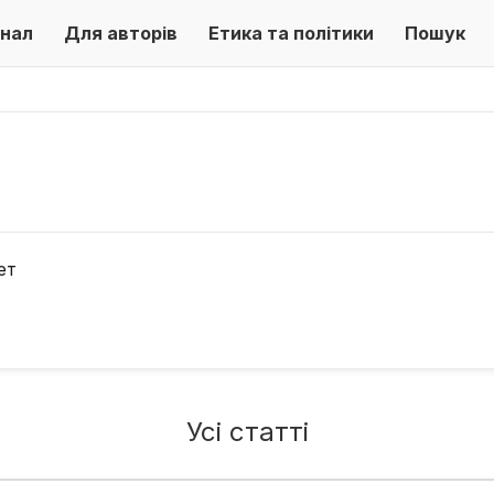
нал
Для авторів
Етика та політики
Пошук
ет
Усі статті