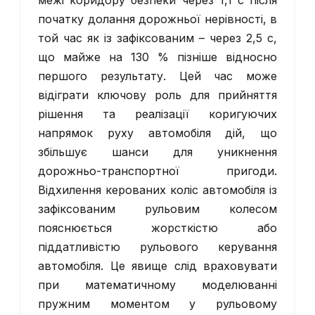
межі коридору безпеки через 1,1 с після
початку долання дорожньої нерівності, в
той час як із зафіксованим – через 2,5 с,
що майже на 130 % пізніше відносно
першого результату. Цей час може
відіграти ключову роль для прийняття
рішення та реалізації коригуючих
напрямок руху автомобіля дій, що
збільшує шанси для уникнення
дорожньо-транспортної пригоди.
Відхилення керованих коліс автомобіля із
зафіксованим рульовим колесом
пояснюється жорсткістю або
піддатливістю рульового керування
автомобіля. Це явище слід враховувати
при математичному моделюванні
пружним моментом у рульовому