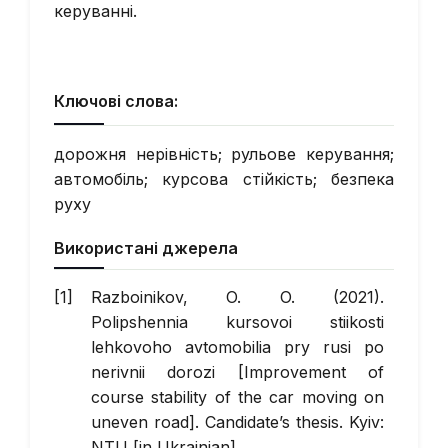
керуванні.
Ключові слова:
дорожня нерівність; рульове керування;
автомобіль; курсова стійкість; безпека
руху
Використані джерела
Razboinikov, O. O. (2021).
Polipshennia kursovoi stiikosti
lehkovoho avtomobilia pry rusi po
nerivnii dorozi [Improvement of
course stability of the car moving on
uneven road]. Candidate’s thesis. Kyiv:
NTU [in Ukrainian].