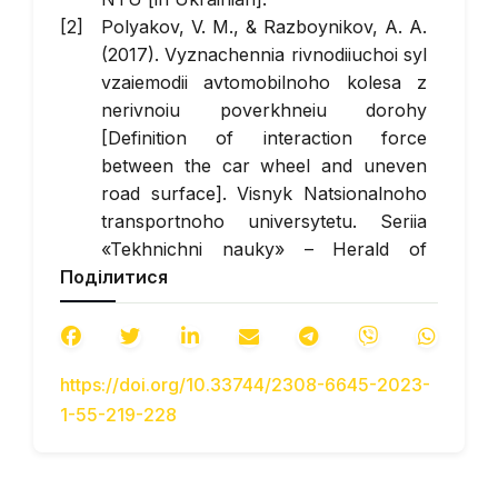
Polyakov, V. M., & Razboynikov, A. A.
(2017). Vyznachennia rivnodiiuchoi syl
vzaiemodii avtomobilnoho kolesa z
nerivnoiu poverkhneiu dorohy
[Definition of interaction force
between the car wheel and uneven
road surface].
Visnyk Natsionalnoho
transportnoho universytetu. Seriia
«Tekhnichni nauky»
– Herald of
Поділитися
National Transport University. Series
«Engineering», Issue 1(37), 329–338
[in Ukrainian].
Polyakov, V. M., & Razboynikov, A. A.
https://doi.org/10.33744/2308-6645-2023-
(2017). Vyznachennia parametriv
1-55-219-228
roboty pidvisky avtomobilia pry yoho
rusi po nerivnii opornii poverkhni
[Determining conditions of the car