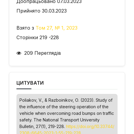
Доопрацьовано 07.03.2023
Прийнято 30.03.2023
Взято з
Том 27, № 1, 2023
Сторінки 219 -228
209 Переглядів
ЦИТУВАТИ
Poliakov, V., & Razboinikov, О. (2023). Study of
the influence of the steering operation of the
vehicle when overcoming road bumps on traffic
safety.
The National Transport University
Bulletin
, 27(1), 219-228.
https://doi.org/10.33744/
2308-6645-2023-1-55-219-228