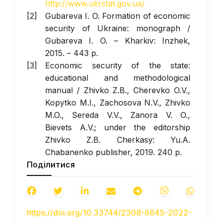
http://www.ukrstat.gov.ua/
Gubareva I. O. Formation of economic
security of Ukraine: monograph /
Gubareva I. O. – Kharkiv: Inzhek,
2015. – 443 p.
Economic security of the state:
educational and methodological
manual / Zhivko Z.B., Cherevko O.V.,
Kopytko M.I., Zachosova N.V., Zhivko
M.O., Sereda V.V., Zanora V. O.,
Bievets A.V.; under the editorship
Zhivko Z.B. Cherkasy: Yu.A.
Chabanenko publisher, 2019. 240 p.
Поділитися
Zhykhor O. B. Economic security:
textbook. for university students / [O.
B. Zhihor and others] ; under the
editorship Dr. Econ. Sciences, Prof. O.
https://doi.org/10.33744/2308-6645-2022-
B. Zhihor, Dr. Econ. Sciences, Prof. O.