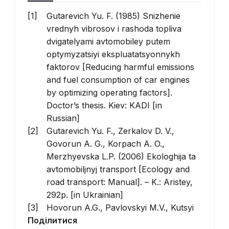
Gutarevich Yu. F. (1985) Snizhenie
vrednyh vibrosov i rashoda topliva
dvigatelyami avtomobiley putem
optymyzatsiyi ekspluatatsyonnykh
faktorov [Reducing harmful emissions
and fuel consumption of car engines
by optimizing operating factors].
Doctor’s thesis. Kiev: KADI [in
Russian]
Gutarevich Yu. F., Zerkalov D. V.,
Govorun A. G., Korpach A. O.,
Merzhyevska L.P. (2006) Ekologhija ta
avtomobiljnyj transport [Ecology and
road transport: Manual]. – K.: Aristey,
292p. [in Ukrainian]
Hovorun A.G., Pavlovskyi M.V., Kutsyi
Поділитися
P.V. (2010) Pro deiaki osoblyvosti