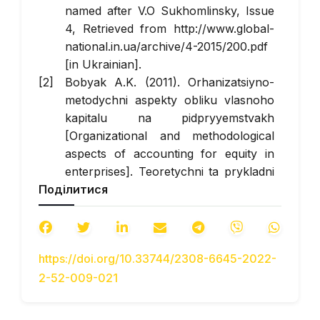
named after V.O Sukhomlinsky, Іssue
4, Retrieved from http://www.global-
national.in.ua/archive/4-2015/200.pdf
[in Ukrainian].
Bobyak A.K. (2011). Orhanizatsiyno-
metodychni aspekty obliku vlasnoho
kapitalu na pidpryyemstvakh
[Organizational and methodological
aspects of accounting for equity in
enterprises]. Teoretychni ta prykladni
Поділитися
pytannya ekonomiky: zbirnyk
naukovykh pratsʹ – Theoretical and
applied issues of economics: a
collection of scientific papers. Kyiv:
https://doi.org/10.33744/2308-6645-2022-
Kyyivsʹkyy universytet, 24, 368–375.
2-52-009-021
Retrieved from
http://tppe.econom.univ.kiev.ua/data/2011_24/
[in Ukrainian].