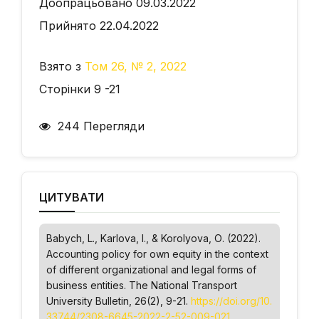
Доопрацьовано 09.03.2022
Прийнято 22.04.2022
Взято з
Том 26, № 2, 2022
Сторінки 9 -21
244 Перегляди
ЦИТУВАТИ
Babych, L., Karlova, І., & Korolyova, О. (2022).
Accounting policy for own equity in the context
of different organizational and legal forms of
business entities.
The National Transport
University Bulletin
, 26(2), 9-21.
https://doi.org/10.
33744/2308-6645-2022-2-52-009-021