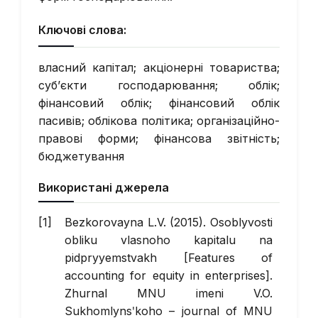
Ключові слова:
власний капітал; акціонерні товариства;
суб’єкти господарювання; облік;
фінансовий облік; фінансовий облік
пасивів; облікова політика; організаційно-
правові форми; фінансова звітність;
бюджетування
Використані джерела
Bezkorovayna L.V. (2015). Osoblyvosti
obliku vlasnoho kapitalu na
pidpryyemstvakh [Features of
accounting for equity in enterprises].
Zhurnal MNU imeni V.O.
Sukhomlynsʹkoho – journal of MNU