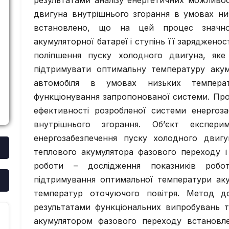
результатами аналізу енергетичних можливо
двигуна внутрішнього згорання в умовах ни
встановлено, що на цей процес значно
акумуляторної батареї і ступінь її зарядженос
поліпшення пуску холодного двигуна, яке
підтримувати оптимальну температуру акум
автомобіля в умовах низьких темпер
функціонування запропонованої системи. Пр
ефективності розробленої системи енергоз
внутрішнього згорання. Об’єкт експер
енергозабезпечення пуску холодного двигу
теплового акумулятора фазового переходу і
роботи – дослідження показників робо
підтримування оптимальної температури аку
температур оточуючого повітря. Метод до
результатами функціональних випробувань 
акумулятором фазового переходу встановл