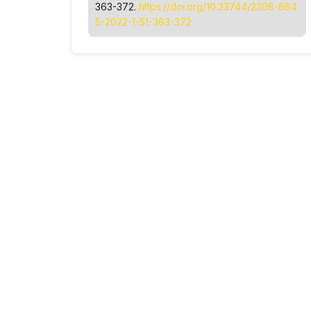
363-372.
https://doi.org/10.33744/2308-664
5-2022-1-51-363-372