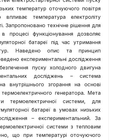
стей електростартерної системи пуску
зьких температур оточуючого повітря
 впливає температура електроліту
ті. Запропоновано технічне рішення для
 в процесі функціонування дозволяє
уляторної батареї під час утримання
атур. Наведено опис та принцип
оведено експериментальні дослідження
абезпечення пуску холодного двигуна
иментальних досліджень – система
на внутрішнього згорання на основі
 термоелектричного генератора. Мета
ти термоелектричної системи, для
муляторної батареї в умовах низьких
слідження – експериментальний. За
термоелектричної системи з тепловим
ено, що при температурі оточуючого