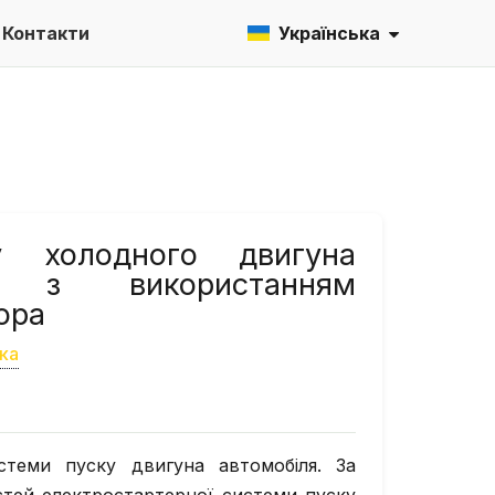
Контакти
Українська
ку холодного двигуна
я з використанням
ора
ка
стеми пуску двигуна автомобіля. За