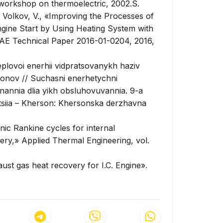
workshop on thermoelectric, 2002.S.
nd Volkov, V., «Improving the Processes of
ngine Start by Using Heating System with
AE Technical Paper 2016-01-0204, 2016,
eplovoi enerhii vidpratsovanykh haziv
fonov // Suchasni enerhetychni
dnannia dlia yikh obsluhovuvannia. 9-a
iia – Kherson: Khersonska derzhavna
nic Rankine cycles for internal
very,»
Applied Thermal Engineering
, vol.
st gas heat recovery for I.C. Engine».
ovative Technology (IJEIT)
Volume 2,
 the Beta Type Stirling Engine, Wail
Corporation,
Journal of Energy
, Volume