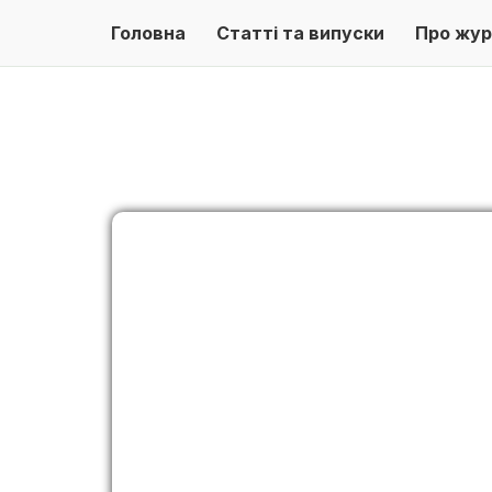
Головна
Статті та випуски
Про жур