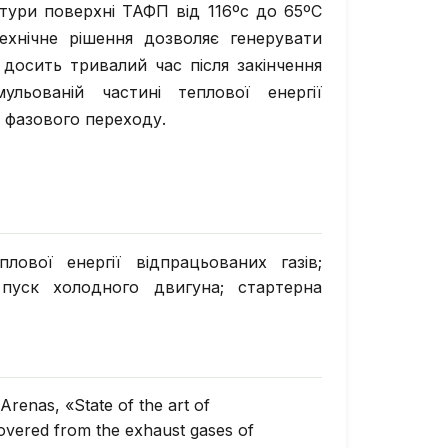
атури поверхні ТАФП від 116ºс до 65ºС
ехнічне рішення дозволяє генерувати
 досить тривалий час після закінчення
льованій частині теплової енергії
і фазового переходу.
плової енергії відпрацьованих газів;
пуск холодного двигуна; стартерна
Arenas, «State of the art of
overed from the exhaust gases of