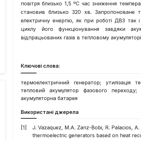
повітря близько 1,5 ºC час зниження темпер
становив близько 320 хв. Запропоноване т
електричну енергію, як при роботі ДВЗ так і
циклу його функціонування завдяки акуму
відпрацьованих газів в тепловому акумулятор
Ключові слова:
термоелектричний генератор; утилізація те
тепловий акумулятор фазового переходу; 
акумуляторна батарея
Використані джерела
J. Vazaquez, M.A. Zanz-Bobi, R. Palacios, A. 
thermoelectric generators based on heat rec