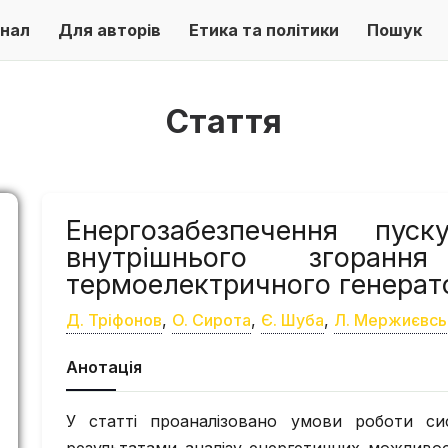
нал
Для авторів
Етика та політики
Пошук
Стаття
Енергозабезпечення пус
внутрішнього згоранн
термоелектричного генерат
Д. Тріфонов
,
O. Сирота
,
Є. Шуба
,
Л. Мержиєвсь
Анотація
У статті проаналізовано умови роботи си