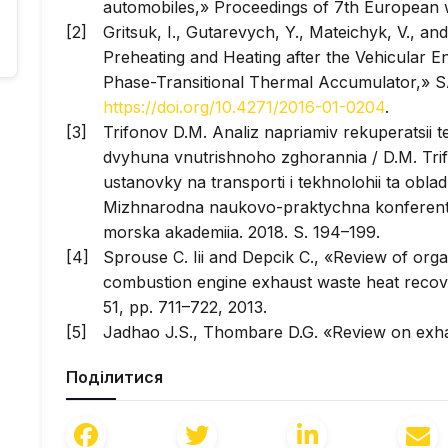
automobiles,» Proceedings of 7th European 
Gritsuk, I., Gutarevych, Y., Mateichyk, V., a
Preheating and Heating after the Vehicular E
Phase-Transitional Thermal Accumulator,» S
https://doi.org/10.4271/2016-01-0204
.
Trifonov D.M. Analiz napriamiv rekuperatsii t
dvyhuna vnutrishnoho zghorannia / D.M. Tri
ustanovky na transporti i tekhnolohii ta obla
Mizhnarodna naukovo-praktychna konferents
morska akademiia. 2018. S. 194–199.
Sprouse C. Iii and Depcik C., «Review of orga
combustion engine exhaust waste heat reco
51, pp. 711–722, 2013.
Jadhao J.S., Thombare D.G. «Review on exhau
International Journal of Engineering and Inn
Поділитися
Issue 12, June 2013.
Recovery of Exhaust Waste Heat for ICE Using
Aladayleh, Ali Alahmer, Hindawi Publishing 