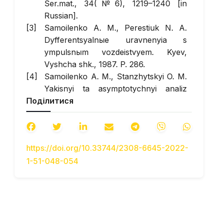
Ser.mat.
, 34(№6), 1219–1240 [in
Russian].
Samoilenko A. M., Perestiuk N. A.
Dyfferentsyalnыe uravnenyia s
ympulsnыm vozdeistvyem
. Kyev,
Vyshcha shk., 1987. P. 286.
Samoilenko A. M., Stanzhytskyi O. M.
Yakisnyi ta asymptotychnyi analiz
Поділитися
dyferentsialnykh rivnian z
vypadkovymy zburenniamy
. Kyiv,
Naukova dumka, 2009.
Parasiuk I. O., Perestiuk M. O.
Lokalnyi
https://doi.org/10.33744/2308-6645-2022-
analiz neliniinykh dyferentsialnykh
1-51-048-054
rivnian
. Kamianets-Podilskyi, Aksioma,
2013.