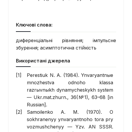
Ключові слова:
диференціальні рівняння; імпульсне
збурення; асимптотична стійкість
Використані джерела
Perestiuk N. A. (1984). Ynvaryantnыe
mnozhestva odnoho klassa
razrыvnыkh dynamycheskykh system
—
Ukr.mat.zhurn.
, 36(№1), 63–68 [in
Russian].
Samoilenko A. M. (1970). O
sokhranenyy ynvaryantnoho tora pry
vozmushchenyy —
Yzv. AN SSSR.