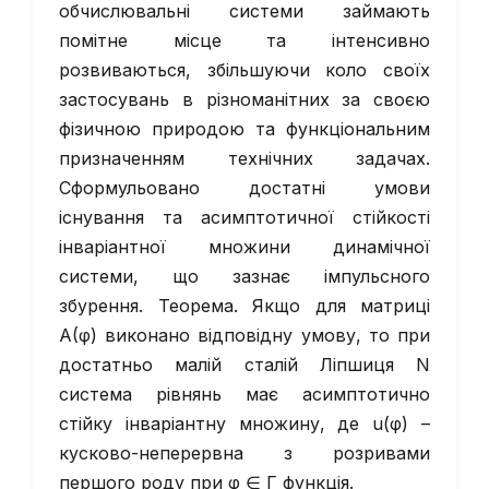
обчислювальні системи займають
помітне місце та інтенсивно
розвиваються, збільшуючи коло своїх
застосувань в різноманітних за своєю
фізичною природою та функціональним
призначенням технічних задачах.
Сформульовано достатні умови
існування та асимптотичної стійкості
інваріантної множини динамічної
системи, що зазнає імпульсного
збурення. Теорема. Якщо для матриці
A(φ) виконано відповідну умову, то при
достатньо малій сталій Ліпшиця N
система рівнянь має асимптотично
стійку інваріантну множину, де u(φ) –
кусково-неперервна з розривами
першого роду при φ ∈ Г функція.