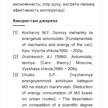
економічність; опір руху; витрати палива;
ефективність експлуатації
Використані джерела
Kosharny M.F. Osnovy mehaniky ta
energetuki avtomobiliv. [Fundamentals
of mechanics and energy of the car]:
Kyiv: Vyscha shkola.1992. – 200p.
Grishkevich A.I (1986). Avtomobily:
teoriya. [Cars: theory.] Moscow,
Vysshaya shkola,1986. – 208p.
Chuiko S.P. Znyzhennya
energoyemnosti avtobusiv kategorii
M3 na miskyh marshrutah. [Reduction
of energy consumption of M3 buses
on urban routes]. – The dissertation
on competition of a scientific degree