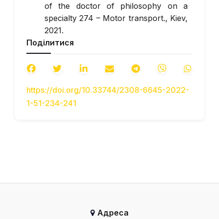
of the doctor of philosophy on a
specialty 274 – Motor transport., Kiev,
2021.
Поділитися
Sakhno V.P. Teoriya ekspluatatsiynuh
svoistv. [Ekspluatatsiyni vlastyvosti
avtotransportnyh zasobiv.
[Performance properties of vehicles.]
https://doi.org/10.33744/2308-6645-2022-
At 3 p.m. Part 1. Dynamics and fuel
1-51-234-241
efficiency of motor vehicles:
[textbook] / V.P. Sakhno, A.P.
Kostenko, M.I. Zagorodnov, etc. –
Donetsk: Publishing House
«Knowledge» (Donetsk branch), 2014.
– 444 p.
Litvinov A.S., Farobin J.I. Car: Theory
of operational properties: A textbook
for universities in the specialty «Cars
Адреса
and Automotive». – M.: