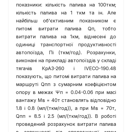
показники: кiлькiсть палива на 100ткм;
кiлькiсть палива на 1 ткм та iн. Але
найбiльш об'єктивним показником є
питомi витрати палива Qп, тобто
витрати палива на 1км, вiднесенi до
одиницi транспортної продуктивностi
автопоїзда, Пi (ткм/год). Розрахунки,
виконанi на прикладi автопоїздiв у складi
тягачiв КрАЗ-260 i IVECO-190.48
показують, що питомi витрати палива на
маршрутi Qпп з сумарним коефiцiєнтом
опору в межах Ψп = 0.04-0.06 при масi
вантажу Мв = 40т становлять вiдповiдно
1.8 i 0.8 (мл/(ткм/год)), а при Мв = 70т,
Qпп = 8.5 i 2.5 (мл/(ткм/год)). В роботі
проведений розрахунок витрати палива