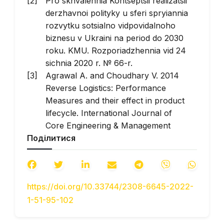
Pro skhvalennia Kontseptsii realizatsii
derzhavnoi polityky u sferi spryiannia
rozvytku sotsialno vidpovidalnoho
biznesu v Ukraini na period do 2030
roku. KMU. Rozporiadzhennia vid 24
sichnia 2020 r. № 66-r.
Agrawal A. and Choudhary V. 2014
Reverse Logistics: Performance
Measures and their effect in product
lifecycle.
International Journal of
Core Engineering & Management
Поділитися
(IJCEM)
, 1(2), 14–22.
Oom do Valle P., Menezes J., Reis E.
and Rebelo E. 2009 Reverse logistics
for recycling: The customer service
https://doi.org/10.33744/2308-6645-2022-
determinants.
International Journal of
1-51-95-102
Business Science and Applied
Management
, 4(1), 1–17.