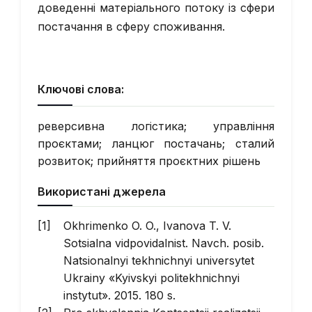
доведенні матеріального потоку із сфери
постачання в сферу споживання.
Ключові слова:
реверсивна логістика; управління
проєктами; ланцюг постачань; сталий
розвиток; прийняття проєктних рішень
Використані джерела
Okhrimenko O. O., Ivanova T. V.
Sotsialna vidpovidalnist. Navch. posib.
Natsionalnyi tekhnichnyi universytet
Ukrainy «Kyivskyi politekhnichnyi
instytut». 2015. 180 s.