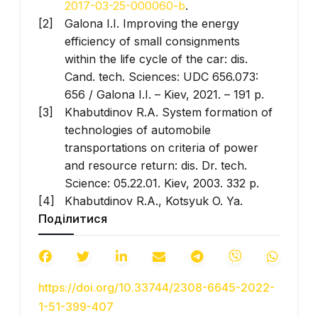
2017-03-25-000060-b
.
Galona I.I. Improving the energy
efficiency of small consignments
within the life cycle of the car: dis.
Cand. tech. Sciences: UDC 656.073:
656 / Galona I.I. – Kiev, 2021. – 191 p.
Khabutdinov R.A. System formation of
technologies of automobile
transportations on criteria of power
and resource return: dis. Dr. tech.
Science: 05.22.01. Kiev, 2003. 332 p.
Khabutdinov R.A., Kotsyuk O. Ya.
Поділитися
Energy efficiency of the car. K.: UTU,
1997. 137 s.
Pitsyk M.G. Improving the transport
energy efficiency of urban passenger
https://doi.org/10.33744/2308-6645-2022-
bus transportation: dis. Cand. tech.
1-51-399-407
Sciences: UDC 656.13.072 / Pitsyk