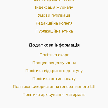
University. V. Dahl. Severodonetsk.
Індексація журналу
2011. № 5 (1). Pp. 208–212.
Khabutdinov R.A., Pitsyk M.G.,
Умови публікації
Tkachenko SP Quantitative
Редакційна колегія
assessment of machine procedures
Публікаційна етика
for transport technologies of bus
transportation // Project Management,
Додаткова інформація
Systems Analysis and Logistics.
Technical series. 2011. № 8. S. 207–
Політика скарг
209.
Процес рецензування
Політика відкритого доступу
Політика антиплагіату
Політика використання генеративного ШІ
Політика архівування матеріалів