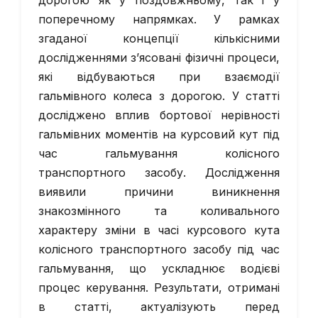
дорогою як у поздовжньому, так і у
поперечному напрямках. У рамках
згаданої концепції кількісними
дослідженнями з’ясовані фізичні процеси,
які відбуваються при взаємодії
гальмівного колеса з дорогою. У статті
досліджено вплив бортової нерівності
гальмівних моментів на курсовий кут під
час гальмування колісного
транспортного засобу. Дослідження
виявили причини виникнення
знакозмінного та коливального
характеру зміни в часі курсового кута
колісного транспортного засобу під час
гальмування, що ускладнює водієві
процес керування. Результати, отримані
в статті, актуалізують перед