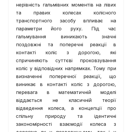
нерівність гальмівних моментів на лівих
та правих колесах колісного
транспортного засобу впливає на
параметри його руху. Під час
гальмування виникають значні
поздовжні та поперечні реакції в
контакті коліс з дорогою, які
спричиняють суттєві проковзування
коліс у відповідних напрямках. Тому при
визначенні поперечної реакції, що
виникає в контакті коліс з дорогою,
перевага в математичній моделі
віддається не класичній теорії
відведення колеса, а концепції про
спільну природу та ідентичні
закономірності взаємодії колеса з