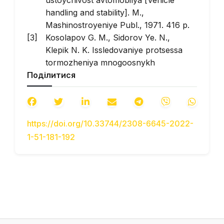
ustoychivost avtomobilya
[Vehicle
handling and stability]. M.,
Mashinostroyeniye Publ., 1971. 416 p.
Kosolapov G. M., Sidorov Ye. N.,
Klepik N. K. Issledovaniye protsessa
tormozheniya mnogoosnykh
Поділитися
avtomobiley [Research of the braking
process of multi-axle vehicles].
Avtomobilnaya Promyshlennost
–
Automotive industry, 1978, no. 7, pp.
https://doi.org/10.33744/2308-6645-2022-
23–25.
1-51-181-192
Podrigalo M. A., Volkov V. P.,
Kirchatyy V. I.
Ustoychivost kolesnykh
mashin pri tormozhenii
[Stability of
wheeled vehicles when braking].
Kharkov, Izd-vo KHGADTU Publ.,
1999. 93 p.
Antonov D. A.
Teoriya ustoychivosti