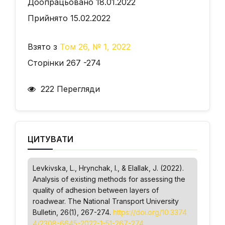
Доопрацьовано 18.01.2022
Прийнято 15.02.2022
Взято з
Том 26, № 1, 2022
Сторінки 267 -274
222 Перегляди
ЦИТУВАТИ
Levkivska, L., Hrynchak, І., & Elallak, J. (2022).
Analysis of existing methods for assessing the
quality of adhesion between layers of
roadwear.
The National Transport University
Bulletin
, 26(1), 267-274.
https://doi.org/10.3374
4/2308-6645-2022-1-51-267-274