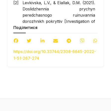
Levkivska, L.V., & Elallak, D.M. (2021).
Doslidzhennia prychyn
peredchasnogo ruinuvannia
dorozhnikh pokryttiv [Investigation of
Поділитися
the causes of premature destruction
of road surfaces]. M. L. Komarytskyy
(Eds.), Proceeding of the 5th
International scientific and practical
https://doi.org/10.33744/2308-6645-2022-
conference ― Priority directions of
1-51-267-274
science and technology development
(January 24-26, 2021) /Editor
Komarytskyy M. L. SPC ―Sci-
conf.com.ua, Kyiv, Ukraine. 2021. Р.
442–447 [in Ukrainian].
Storozhenko, M.S., Arinushkina, N.S.,
& Grishchenko, T. M. (2010).
Pidvyshchennia mitsnosti i
zsuvostiikosti asfaltobetonnukh shariv